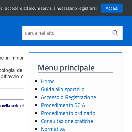
er accedere ad alcuni servizi è necessario registrarsi
Accedi
e in minor
Menu principale
pologia dei
 all’avvio e
Home
Guida allo sportello
Accesso o Registrazione
Procedimento SCIA
a nella sede ed
Procedimento ordinario
Consultazione pratiche
Normativa