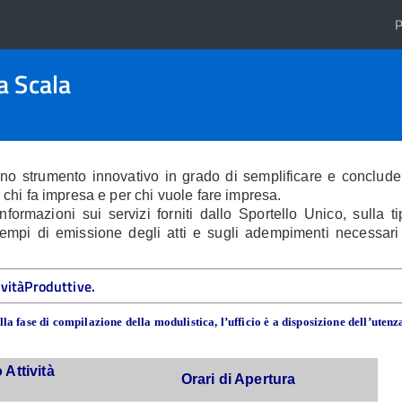
P
a Scala
uno strumento innovativo in grado di
semplificare
e concluder
r chi fa impresa e per chi vuole fare impresa.
ormazioni sui servizi forniti dallo Sportello Unico, sulla ti
i tempi di emissione degli atti e sugli adempimenti necessari
ivitàProduttive.
a fase di compilazione della modulistica, l’ufficio è a disposizione dell’utenz
 Attività
Orari di Apertura