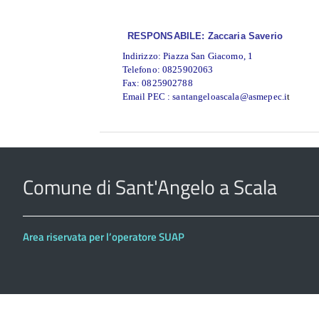
RESPONSABILE: Zaccaria Saverio
Indirizzo: Piazza San Giacomo, 1
Telefono: 0825902063
Fax:
0825902788
Email PEC : santangeloascala@asmepec.i
t
Comune di Sant'Angelo a Scala
Area riservata per l’operatore SUAP